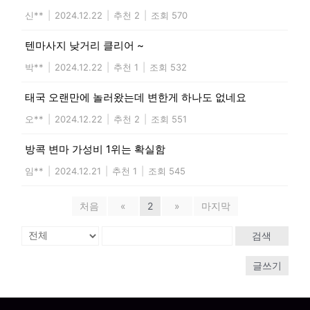
신**
|
2024.12.22
|
추천 2
|
조회 570
텐마사지 낮거리 클리어 ~
박**
|
2024.12.22
|
추천 1
|
조회 532
태국 오랜만에 놀러왔는데 변한게 하나도 없네요
오**
|
2024.12.22
|
추천 2
|
조회 551
방콕 변마 가성비 1위는 확실함
임**
|
2024.12.21
|
추천 1
|
조회 545
처음
«
2
»
마지막
검색
글쓰기