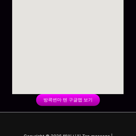
방콕변마 텐 구글맵 보기