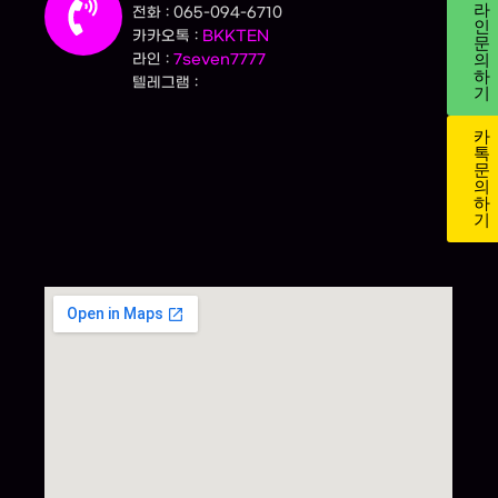
라
전화 : 065-094-6710
인
카카오톡 :
BKKTEN
문
의
라인 :
7seven7777
하
텔레그램 :
기
카
톡
문
의
하
기