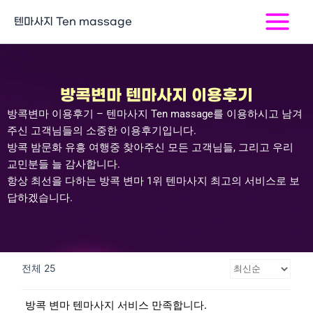
콘
Main
텐마사지 Ten massage
텐
Menu
츠
로
건
너
방콕변마 텐마사지 이용후기
뛰
방콕변마 이용후기 – 텐마사지
Ten massage
를 이용하시고 남겨
기
주신 고객님들의 소중한 이용후기입니다
.
방콕 밤문화 유흥 여행중 찾아주신 모든 고객님들
,
그리고 우리
교민분들 늘 감사합니다
.
항상 최선을 다하는 방콕 변마
1
위 텐마사지 최고의 서비스로 보
답하겠습니다
.
전체 25
방콕 변마 텐마사지 서비스 만족합니다.