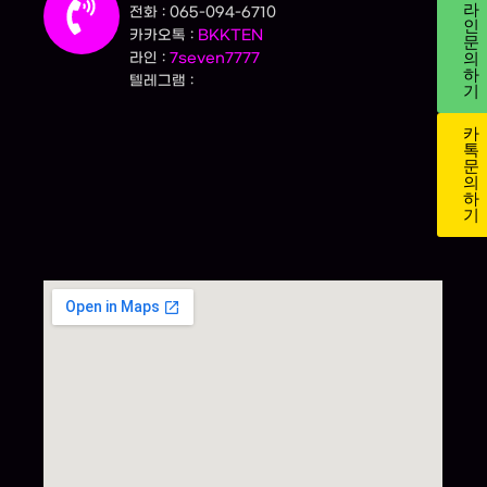
라
전화 : 065-094-6710
인
카카오톡 :
BKKTEN
문
의
라인 :
7seven7777
하
텔레그램 :
기
카
톡
문
의
하
기