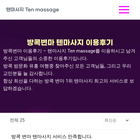
콘
Main
텐마사지 Ten massage
텐
Menu
츠
로
건
너
방콕변마 텐마사지 이용후기
뛰
방콕변마 이용후기 – 텐마사지
Ten massage
를 이용하시고 남겨
기
주신 고객님들의 소중한 이용후기입니다
.
방콕 밤문화 유흥 여행중 찾아주신 모든 고객님들
,
그리고 우리
교민분들 늘 감사합니다
.
항상 최선을 다하는 방콕 변마
1
위 텐마사지 최고의 서비스로 보
답하겠습니다
.
전체 25
방콕 변마 텐마사지 서비스 만족합니다.