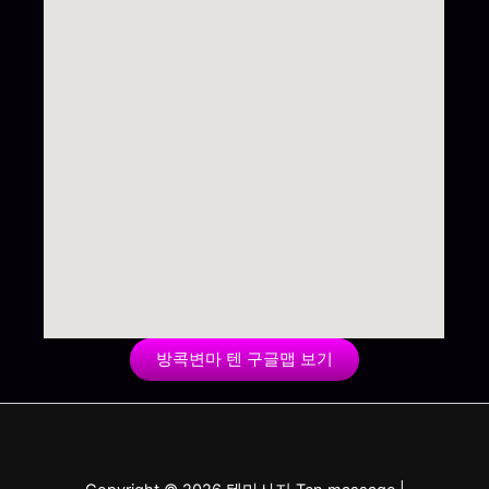
방콕변마 텐 구글맵 보기