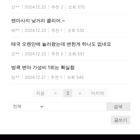
신**
|
2024.12.22
|
추천 2
|
조회 570
텐마사지 낮거리 클리어 ~
박**
|
2024.12.22
|
추천 1
|
조회 532
태국 오랜만에 놀러왔는데 변한게 하나도 없네요
오**
|
2024.12.22
|
추천 2
|
조회 551
방콕 변마 가성비 1위는 확실함
임**
|
2024.12.21
|
추천 1
|
조회 545
처음
«
2
»
마지막
검색
글쓰기