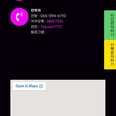
연락처
라
전화 : 065-094-6710
인
카카오톡 :
BKKTEN
문
의
라인 :
7seven7777
하
텔레그램 :
기
카
톡
문
의
하
기