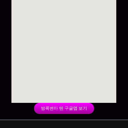
방콕변마 텐 구글맵 보기