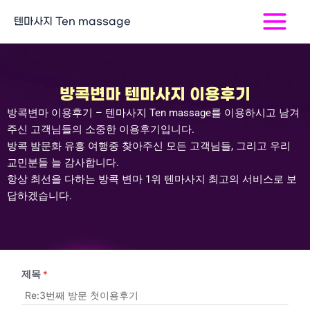
콘
Main
텐마사지 Ten massage
텐
Menu
츠
로
건
너
방콕변마 텐마사지 이용후기
뛰
방콕변마 이용후기 – 텐마사지
Ten massage
를 이용하시고 남겨
기
주신 고객님들의 소중한 이용후기입니다
.
방콕 밤문화 유흥 여행중 찾아주신 모든 고객님들
,
그리고 우리
교민분들 늘 감사합니다
.
항상 최선을 다하는 방콕 변마
1
위 텐마사지 최고의 서비스로 보
답하겠습니다
.
제목
*