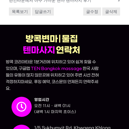
한인타운에서 아주 가까운 변마 텐마사지 후기
»
목록보기
답글쓰기
글수정
글삭제
방콕변마 | 물집
텐마사지
연락처
방콕 코리아타운 1분거리에 위치하고 있어 쉽게 찾을 수
있으며, 구글맵
TEN Bangkok massage
한국 사람
들의 유동이 많지 않은곳에 위치하고 있어 주변 시선 전혀
걱정하지마세요. 푸잉 예약, 코스문의 언제든지 연락주세
요.
영업시간
오전 11시 – 새벽 01시
(새벽 1시 마지막 초이스)
1/5 Sukhumvit Rd, Khwaeng Khlong