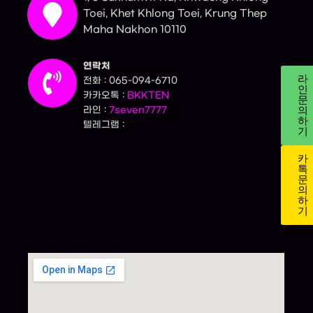
Toei, Khet Khlong Toei, Krung Thep
Maha Nakhon 10110
연락처
라
전화 : 065-094-6710
인
카카오톡 :
BKKTEN
문
의
라인 :
7seven7777
하
텔레그램 :
기
카
톡
문
의
하
기