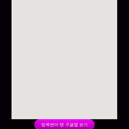
방콕변마 텐 구글맵 보기