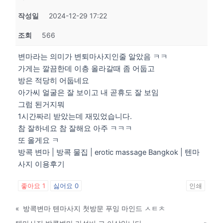
작성일
2024-12-29 17:22
조회
566
변마라는 의미가 변퇴마사지인줄 알았음 ㅋㅋ
가게는 깔끔한데 이층 올라갈때 좀 어둡고
방은 적당히 어둡네요
아가씨 얼굴은 잘 보이고 내 곧휴도 잘 보임
그럼 된거지뭐
1시간짜리 받았는데 재밌었습니다.
참 잘하네요 참 잘해요 아주 ㅋㅋㅋ
또 올게요 ㅋ
방콕 변마 | 방콕 물집 | erotic massage Bangkok | 텐마
사지 이용후기
좋아요
1
싫어요
0
인쇄
«
방콕변마 텐마사지 첫방문 푸잉 마인드 ㅅㅌㅊ