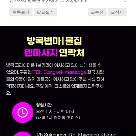
텐마사지 방콕변마 가성비 그 이상입니다.
»
목록보기
답글쓰기
글수정
글삭제
방콕변마 | 물집
텐마사지
연락처
방콕 코리아타운 1분거리에 위치하고 있어 쉽게 찾을 수
있으며, 구글맵
TEN Bangkok massage
한국 사람
들의 유동이 많지 않은곳에 위치하고 있어 주변 시선 전혀
걱정하지마세요. 푸잉 예약, 코스문의 언제든지 연락주세
요.
영업시간
오전 11시 – 새벽 01시
(새벽 1시 마지막 초이스)
1/5 Sukhumvit Rd, Khwaeng Khlong