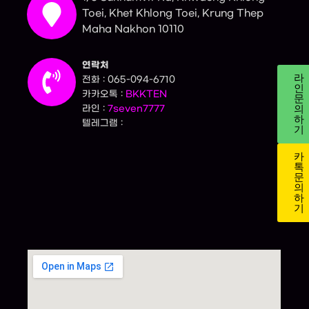
Toei, Khet Khlong Toei, Krung Thep
Maha Nakhon 10110
연락처
라
전화 : 065-094-6710
인
카카오톡 :
BKKTEN
문
의
라인 :
7seven7777
하
텔레그램 :
기
카
톡
문
의
하
기