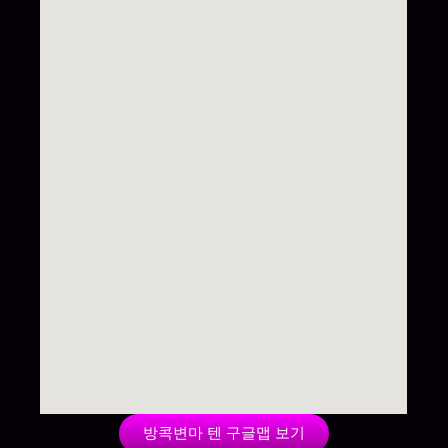
방콕변마 텐 구글맵 보기