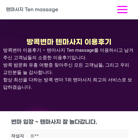
콘
Main
텐마사지 Ten massage
텐
Menu
츠
로
건
너
방콕변마 텐마사지 이용후기
뛰
방콕변마 이용후기 – 텐마사지
Ten massage
를 이용하시고 남겨
기
주신 고객님들의 소중한 이용후기입니다
.
방콕 밤문화 유흥 여행중 찾아주신 모든 고객님들
,
그리고 우리
교민분들 늘 감사합니다
.
항상 최선을 다하는 방콕 변마
1
위 텐마사지 최고의 서비스로 보
답하겠습니다
.
변마 입장 ~ 텐마사지 잘 놀다갑니다.
작성자
최**