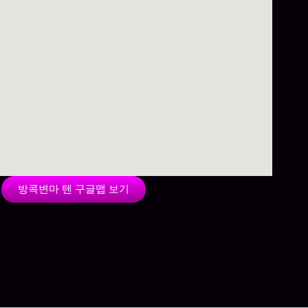
방콕변마 텐 구글맵 보기