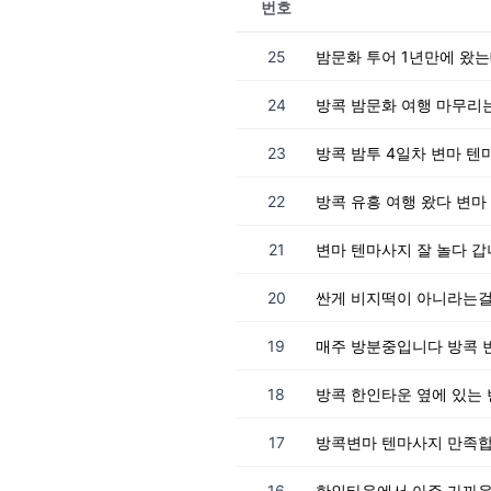
번호
25
밤문화 투어 1년만에 왔
24
방콕 밤문화 여행 마무리는
23
방콕 밤투 4일차 변마 텐
22
방콕 유흥 여행 왔다 변
21
변마 텐마사지 잘 놀다 갑
20
싼게 비지떡이 아니라는걸
19
매주 방분중입니다 방콕 변
18
방콕 한인타운 옆에 있는
17
방콕변마 텐마사지 만족합
16
한인타운에서 아주 가까운