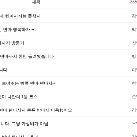
제목
작
는데 텐마사지는 못참지
김
 변마 행복하자 ~
박
마사지 방문기
신
마 텐마사지 한번 들려봤습니다
방
니다.
이
 보여주는 방콕 변마 텐마사지
한
마 나만의 1등 코스
오
 변마 텐마사지 쿠폰 받아서 이용했어요
김
니다. 그냥 가성비가 아님
우
 변마 텐마사지 후기
김