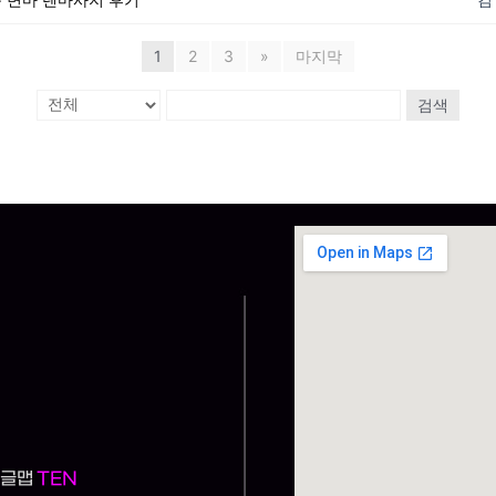
1
2
3
»
마지막
검색
구글맵
TEN