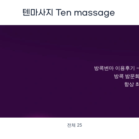
콘
텐마사지 Ten massage
텐
츠
로
건
너
뛰
기
방콕변마 이용후기 
방콕 밤문화
항상 
전체 25