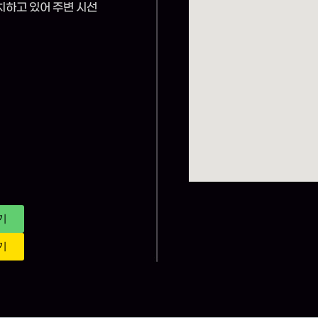
치하고 있어 주변 시선
,
기
기