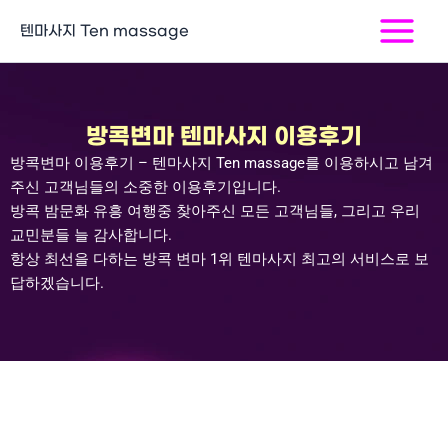
콘
Main
텐마사지 Ten massage
텐
Menu
츠
로
건
너
방콕변마 텐마사지 이용후기
뛰
방콕변마 이용후기 – 텐마사지
Ten massage
를 이용하시고 남겨
기
주신 고객님들의 소중한 이용후기입니다
.
방콕 밤문화 유흥 여행중 찾아주신 모든 고객님들
,
그리고 우리
교민분들 늘 감사합니다
.
항상 최선을 다하는 방콕 변마
1
위 텐마사지 최고의 서비스로 보
답하겠습니다
.