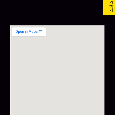
의
하
기